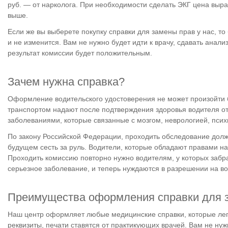
руб. — от нарколога. При необходимости сделать ЭКГ цена вырас
выше.
Если же вы выберете покупку справки для замены прав у нас, то 
и не изменится. Вам не нужно будет идти к врачу, сдавать анали
результат комиссии будет положительным.
Зачем нужна справка?
Оформление водительского удостоверения не может произойти 
транспортом надают после подтверждения здоровья водителя от 
заболеваниями, которые связанные с мозгом, неврологией, психи
По закону Российской Федерации, проходить обследование должны
будущем сесть за руль. Водители, которые обладают правами на 
Проходить комиссию повторно нужно водителям, у которых забра
серьезное заболевание, и теперь нуждаются в разрешении на в
Преимущества оформления справки для з
Наш центр оформляет любые медицинские справки, которые лег
реквизиты, печати ставятся от практикующих врачей. Вам не ну