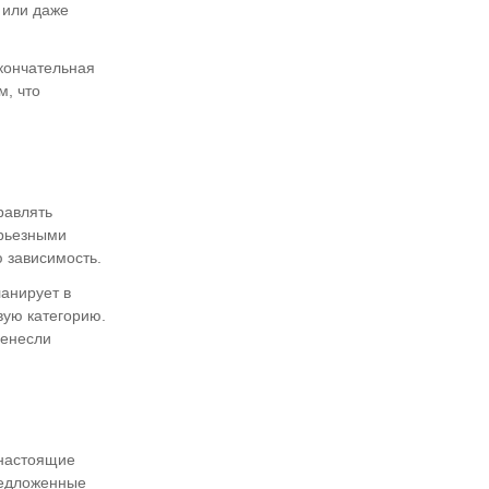
 или даже
окончательная
м, что
равлять
ерьезными
ю зависимость.
ланирует в
вую категорию.
ренесли
 настоящие
предложенные