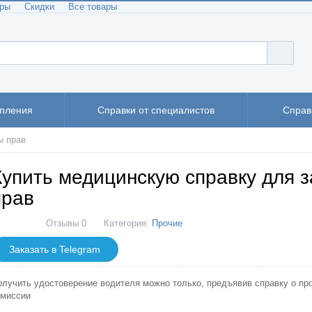
еры
Скидки
Все товары
упления
Справки от специалистов
Справ
ы прав
Купить медицинскую справку для 
прав
Отзывы 0
Категория:
Прочие
Заказать в Telegram
олучить удостоверение водителя можно только, предъявив справку о пр
омиссии