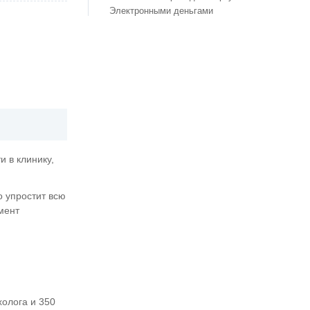
Электронными деньгами
 в клинику,
о упростит всю
мент
холога и 350