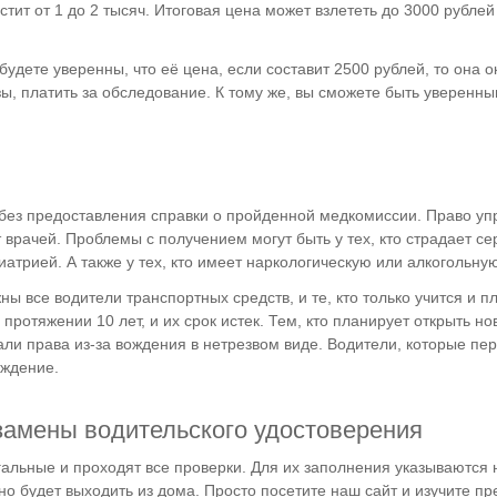
тит от 1 до 2 тысяч. Итоговая цена может взлететь до 3000 рублей
будете уверенны, что её цена, если составит 2500 рублей, то она 
зы, платить за обследование. К тому же, вы сможете быть уверенны
без предоставления справки о пройденной медкомиссии. Право уп
врачей. Проблемы с получением могут быть у тех, кто страдает с
атрией. А также у тех, кто имеет наркологическую или алкогольну
 все водители транспортных средств, и те, кто только учится и п
протяжении 10 лет, и их срок истек. Тем, кто планирует открыть но
ли права из-за вождения в нетрезвом виде. Водители, которые пе
ождение.
амены водительского удостоверения
альные и проходят все проверки. Для их заполнения указываются
жно будет выходить из дома. Просто посетите наш сайт и изучите 