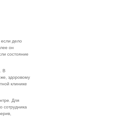
 если дело
алее он
сли состояние
. В
 же, здоровому
тной клинике
нтре. Для
го сотрудника
верив,