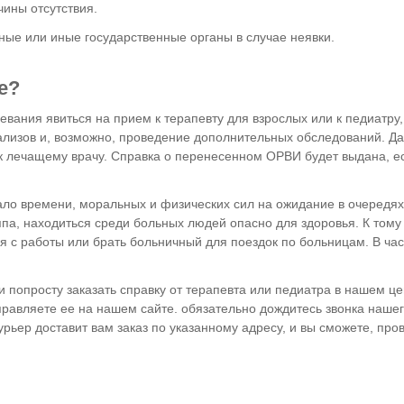
чины отсутствия.
ные или иные государственные органы в случае неявки.
е?
ания явиться на прием к терапевту для взрослых или к педиатру,
нализов и, возможно, проведение дополнительных обследований. Д
 к лечащему врачу. Справка о перенесенном ОРВИ будет выдана, е
ло времени, моральных и физических сил на ожидание в очередях
ппа, находиться среди больных людей опасно для здоровья. К тому
 с работы или брать больничный для поездок по больницам. В час
 попросту заказать справку от терапевта или педиатра в нашем це
тправляете ее на нашем сайте. обязательно дождитесь звонка наше
урьер доставит вам заказ по указанному адресу, и вы сможете, про