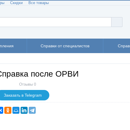
еры
Скидки
Все товары
упления
Справки от специалистов
Справ
Справка после ОРВИ
Отзывы 0
Заказать в Telegram