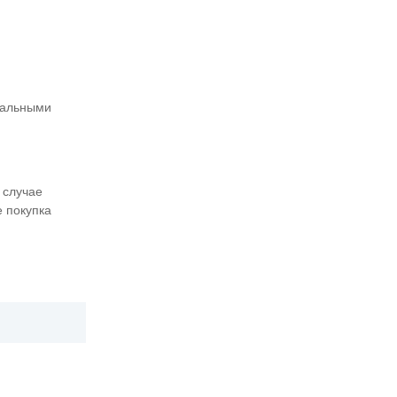
еальными
 случае
е покупка